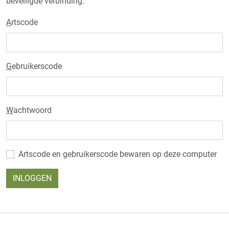
beveiligde verbinding.
A
rtscode
G
ebruikerscode
W
achtwoord
Artscode en gebruikerscode bewaren op deze computer
INLOGGEN