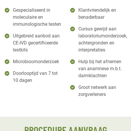
Gespecialiseerd in
Klantvriendelijk en
moleculaire en
benaderbaar
immunologische testen
Cursus gewijd aan
Uitgebreid aanbod aan
laboratoriumonderzoek,
CE-IVD gecertificeerde
achtergronden en
testkits
interpretaties
Microbioomonderzoek
Hulp bij het afnemen
van anamnese m.b.t.
Doorlooptijd van 7 tot
darmklachten
10 dagen
Groot netwerk aan
zorgverleners
PROCEDURE AANVRAAG