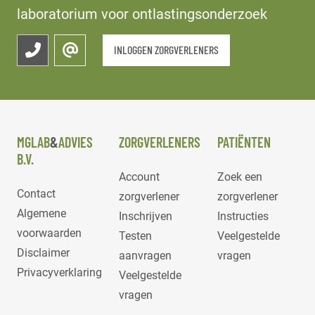
laboratorium voor ontlastingsonderzoek
INLOGGEN ZORGVERLENERS
MGLAB
&
ADVIES
ZORGVERLENERS
PATIËNTEN
B.V.
Account
Zoek een
Contact
zorgverlener
zorgverlener
Algemene
Inschrijven
Instructies
voorwaarden
Testen
Veelgestelde
Disclaimer
aanvragen
vragen
Privacyverklaring
Veelgestelde
vragen