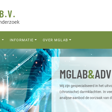
B.V.
onderzoek
N
INFORMATIE
OVER MGLAB
MGLAB
&
ADV
Wij zijn gespecialiseerd in het u
(chronische) darmklachten. In veel
analyse-aanbod de oorzaak van de