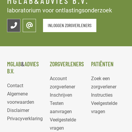
MGLAB&ADVIES B.V.
laboratorium voor ontlastingsonderzoek
INLOGGEN ZORGVERLENERS
MGLAB
&
ADVIES
ZORGVERLENERS
PATIËNTEN
B.V.
Account
Zoek een
Contact
zorgverlener
zorgverlener
Algemene
Inschrijven
Instructies
voorwaarden
Testen
Veelgestelde
Disclaimer
aanvragen
vragen
Privacyverklaring
Veelgestelde
vragen